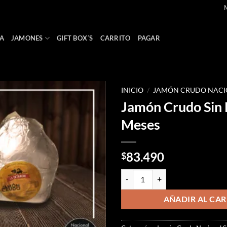
M
A
JAMONES
GIFT BOX´S
CARRITO
PAGAR
INICIO
/
JAMÓN CRUDO NACIO
Jamón Crudo Sin
Añadir
Meses
a la
lista
de
deseos
83.490
$
Jamón Crudo Sin Hueso 6 Meses 
AÑADIR AL CAR