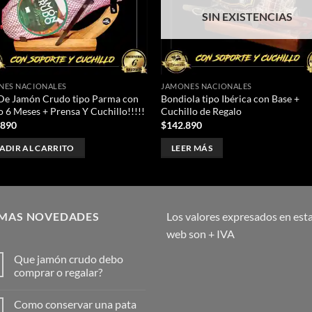
deseos
des
SIN EXISTENCIAS
NES NACIONALES
JAMONES NACIONALES
De Jamón Crudo tipo Parma con
Bondiola tipo Ibérica con Base +
 6 Meses + Prensa Y Cuchillo!!!!!
Cuchillo de Regalo
.890
$
142.890
ADIR AL CARRITO
LEER MÁS
IMAS NOVEDADES
Los valores expresados en est
web son + IVA
Que jamón crudo debo
comprar o regalar?
Como conservar una pata