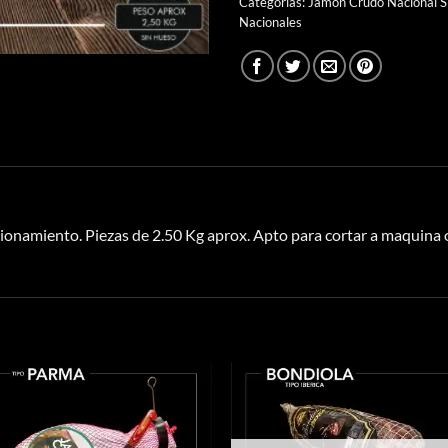
Categorías:
Jamón Crudo Nacional S
Nacionales
amiento. Piezas de 2.50 Kg aprox. Apto para cortar a maquina o 
S
Añadir
Aña
a la
a 
lista de
list