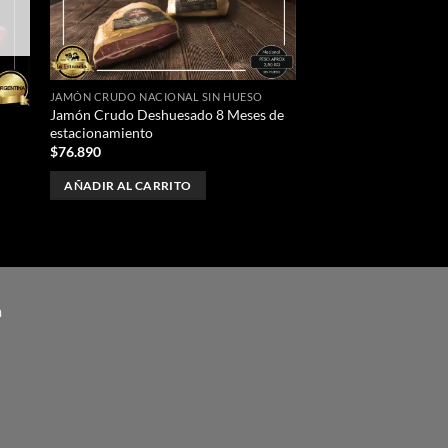
eos
deseos
JAMÓN CRUDO NACIONAL SIN HUESO
Jamón Crudo Deshuesado 8 Meses de
estacionamiento
$
76.890
AÑADIR AL CARRITO
a