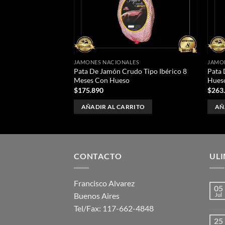
deseos
deseos
ES
JAMONES NACIONALES
JAMO
do con Pezuña 12
Pata De Jamón Crudo Tipo Ibérico 8
Pata 
uchillo Jamonero.
Meses Con Hueso
Hueso
$
175.890
$
263
ITO
AÑADIR AL CARRITO
AÑ
CONTACTO
UL
Francisco Alvarez
05
Buenos Aires
Jul
Tel/Fax:
117-662-4848
25