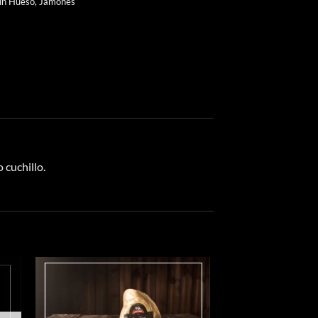
in Hueso
,
Jamones
cuchillo.
dir
Añadir
la
a la
a de
lista de