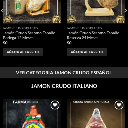
deseos
deseos
JAMONES IMPORTADOS
JAMONES IMPORTADOS
Jamón Crudo Serrano Español
Jamón Crudo Serrano Español
Bodega 12 Meses
Reserva 24 Meses
$
0
$
0
AÑADIR AL CARRITO
AÑADIR AL CARRITO
VER CATEGORIA JAMON CRUDO ESPAÑOL
JAMON CRUDO ITALIANO
Añadir
Añadir
a la
a la
lista de
lista de
deseos
deseos