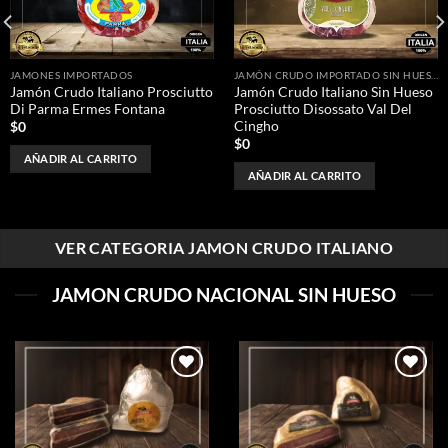
JAMONES IMPORTADOS
JAMÓN CRUDO IMPORTADO SIN HUESO
Jamón Crudo Italiano Prosciutto
Jamón Crudo Italiano Sin Hueso
Di Parma Ermes Fontana
Prosciutto Disossato Val Del
Cingho
$
0
$
0
AÑADIR AL CARRITO
AÑADIR AL CARRITO
VER CATEGORIA JAMON CRUDO ITALIANO
JAMON CRUDO NACIONAL SIN HUESO
Añadir
Añadir
a la
a la
lista de
lista de
deseos
deseos