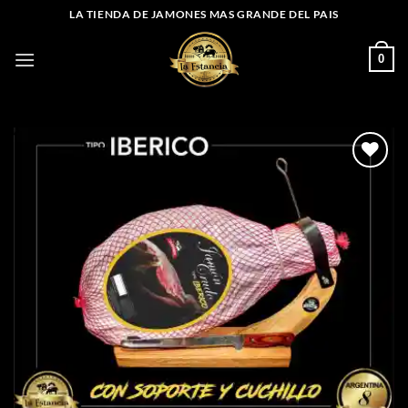
Saltar
LA TIENDA DE JAMONES MAS GRANDE DEL PAIS
al
contenido
0
Añadir
a la
lista
de
deseos