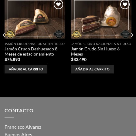
Añadir
Añadir
a la
a la
lista de
lista de
deseos
deseos
JAMÓN CRUDO NACIONAL SIN HUESO
JAMÓN CRUDO NACIONAL SIN HUESO
Jamón Crudo Deshuesado 8
Jamón Crudo Sin Hueso 6
Meses de estacionamiento
Meses
$
76.890
$
83.490
AÑADIR AL CARRITO
AÑADIR AL CARRITO
CONTACTO
Francisco Alvarez
Buenos Aires