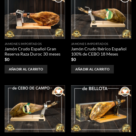
Añadir
Añadir
a la
a la
lista de
lista de
deseos
deseos
JAMONES IMPORTADOS
JAMONES IMPORTADOS
Jamón Crudo Español Gran
Jamón Crudo Ibérico Español
Reserva Raza Duroc 30 meses
100% de CEBO 18 Meses
$
0
$
0
AÑADIR AL CARRITO
AÑADIR AL CARRITO
Añadir
Añadir
a la
a la
lista de
lista de
deseos
deseos