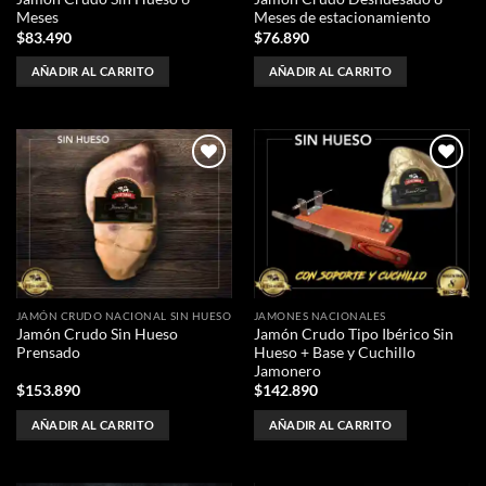
Meses
Meses de estacionamiento
$
83.490
$
76.890
AÑADIR AL CARRITO
AÑADIR AL CARRITO
Añadir
Añadir
a la
a la
lista de
lista de
deseos
deseos
JAMÓN CRUDO NACIONAL SIN HUESO
JAMONES NACIONALES
Jamón Crudo Sin Hueso
Jamón Crudo Tipo Ibérico Sin
Prensado
Hueso + Base y Cuchillo
Jamonero
$
153.890
$
142.890
AÑADIR AL CARRITO
AÑADIR AL CARRITO