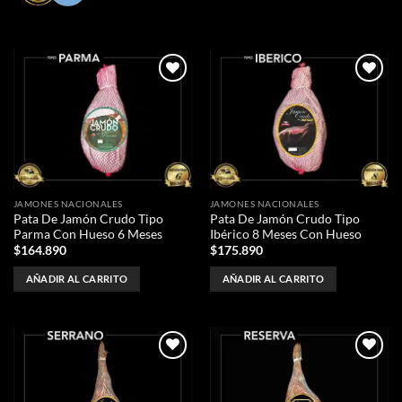
Añadir
Añadir
a la
a la
lista de
lista de
deseos
deseos
JAMONES NACIONALES
JAMONES NACIONALES
Pata De Jamón Crudo Tipo
Pata De Jamón Crudo Tipo
Parma Con Hueso 6 Meses
Ibérico 8 Meses Con Hueso
$
164.890
$
175.890
AÑADIR AL CARRITO
AÑADIR AL CARRITO
Añadir
Añadir
a la
a la
lista de
lista de