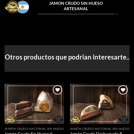
JAMON CRUDO SIN HUESO
ARTESANAL
Otros productos que podrian interesarte..
Añadir
Añadir
a la
a la
lista de
lista de
deseos
deseos
JAMÓN CRUDO NACIONAL SIN HUESO
JAMÓN CRUDO NACIONAL SIN HUESO
Jamón Crudo Sin Hueso 6
Jamón Crudo Deshuesado 8