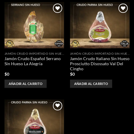
Añadir
Añadir
a la
a la
lista de
lista de
deseos
deseos
JAMÓN CRUDO IMPORTADO SIN HUESO
JAMÓN CRUDO IMPORTADO SIN HUESO
Jamón Crudo Español Serrano
Jamón Crudo Italiano Sin Hueso
Sin Hueso La Alegría
Prosciutto Disossato Val Del
Cingho
$
0
$
0
AÑADIR AL CARRITO
AÑADIR AL CARRITO
Añadir
a la
lista de
deseos