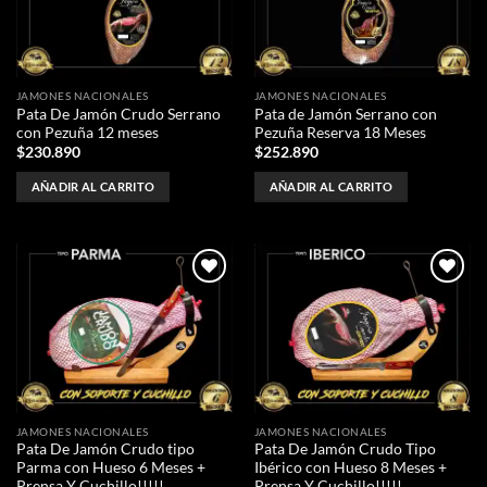
deseos
deseos
JAMONES NACIONALES
JAMONES NACIONALES
Pata De Jamón Crudo Serrano
Pata de Jamón Serrano con
con Pezuña 12 meses
Pezuña Reserva 18 Meses
$
230.890
$
252.890
AÑADIR AL CARRITO
AÑADIR AL CARRITO
Añadir
Añadir
a la
a la
lista de
lista de
deseos
deseos
JAMONES NACIONALES
JAMONES NACIONALES
Pata De Jamón Crudo tipo
Pata De Jamón Crudo Tipo
Parma con Hueso 6 Meses +
Ibérico con Hueso 8 Meses +
Prensa Y Cuchillo!!!!!
Prensa Y Cuchillo!!!!!