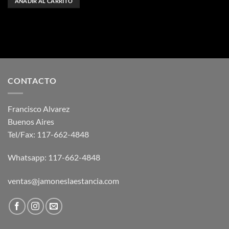
AÑADIR AL CARRITO
CONTACTO
Francisco Alvarez
Buenos Aires
Tel/Fax:
117-662-4848
Whatsapp:
117-662-4848
ventas@jamoneslaestancia.com