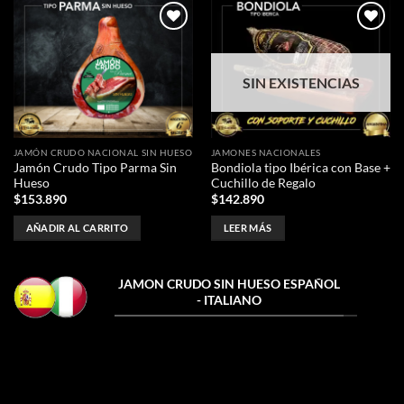
Añadir
Añadir
a la
a la
lista de
lista de
SIN EXISTENCIAS
deseos
deseos
JAMÓN CRUDO NACIONAL SIN HUESO
JAMONES NACIONALES
Jamón Crudo Tipo Parma Sin
Bondiola tipo Ibérica con Base +
Hueso
Cuchillo de Regalo
$
153.890
$
142.890
AÑADIR AL CARRITO
LEER MÁS
JAMON CRUDO SIN HUESO ESPAÑOL
- ITALIANO